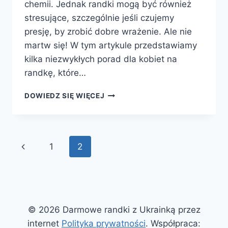
chemii. Jednak randki mogą być również
stresujące, szczególnie jeśli czujemy
presję, by zrobić dobre wrażenie. Ale nie
martw się! W tym artykule przedstawiamy
kilka niezwykłych porad dla kobiet na
randkę, które…
NIEZWYKŁE
DOWIEDZ SIĘ WIĘCEJ
PORADY
DLA
KOBIET
NA
Nawigacja
Poprzednia
1
2
RANDKĘ
strony
strona
© 2026 Darmowe randki z Ukrainką przez
internet
Polityka prywatności
. Współpraca: