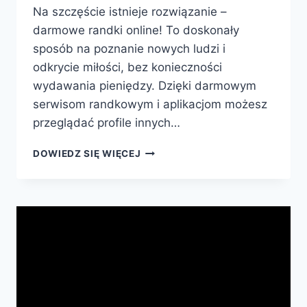
Na szczęście istnieje rozwiązanie –
darmowe randki online! To doskonały
sposób na poznanie nowych ludzi i
odkrycie miłości, bez konieczności
wydawania pieniędzy. Dzięki darmowym
serwisom randkowym i aplikacjom możesz
przeglądać profile innych…
DARMOWE
DOWIEDZ SIĘ WIĘCEJ
RANDKI
ONLINE:
ODKRYJ
MIŁOŚĆ
BEZ
WYDAWANIA
PIENIĘDZY!