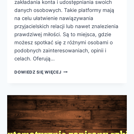
zakładania konta i udostępniania swoich
danych osobowych. Takie platformy mają
na celu ułatwienie nawiązywania
przyjacielskich relacji lub nawet znalezienia
prawdziwej miłości. Są to miejsca, gdzie
możesz spotkać się z różnymi osobami o
podobnych zainteresowaniach, opinii i
celach. Oferują…
NIEZOBOWIĄZUJĄCE
DOWIEDZ SIĘ WIĘCEJ
SPOTKANIA
ONLINE
–
DARMOWE
PORTALE
RANDKOWE
BEZ
REJESTRACJI